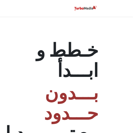
خطي للذهاب إلى المحتوى
الرئيسية
من نحن
قصص النجاح
خـطط و
ابـــدأ
بـــدون
حـــدود