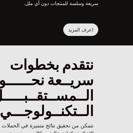
سريعة وسلسة للمنتجات دون أي ملل.
اعرف المزيد
نتقدم بخطوات
سريــعة نحــــــو
الــمســتقــبـــــ
الــتكنــولوجـــ
نتمكن من تحقيق نتائج متميزة في الحملات