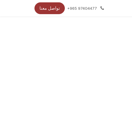
تواصل معنا
+965 97404477